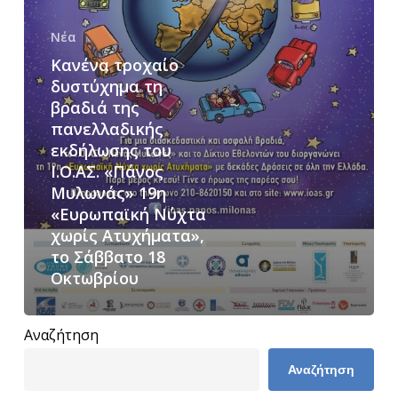
εκδήλωσης
του
Νέα
Ι.Ο.ΑΣ.
Κανένα τροχαίο
«Πάνος
δυστύχημα τη
βραδιά της
Μυλωνάς»
πανελλαδικής
19η
εκδήλωσης του
«Ευρωπαϊκή
Ι.Ο.ΑΣ. «Πάνος
Νύχτα
Μυλωνάς» 19η
χωρίς
«Ευρωπαϊκή Νύχτα
χωρίς Ατυχήματα»,
Ατυχήματα»,
το Σάββατο 18
το
Οκτωβρίου
Σάββατο
18
Αναζήτηση
Οκτωβρίου
Αναζήτηση