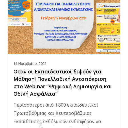
διψούν
για
Μάθηση!
Πανελλαδική
Ανταπόκριση
στο
Webinar
15 Νοεμβρίου, 2025
“Ψηφιακή
Οταν οι Εκπαιδευτικοί διψούν για
Δημιουργία
Μάθηση! Πανελλαδική Ανταπόκριση
και
στο Webinar “Ψηφιακή Δημιουργία και
Οδική
Οδική Ασφάλεια”
Ασφάλεια”
Περισσότεροι από 1.800 εκπαιδευτικοί
Πρωτοβάθμιας και Δευτεροβάθμιας
Εκπαίδευσης εκδήλωσαν ενδιαφέρον να