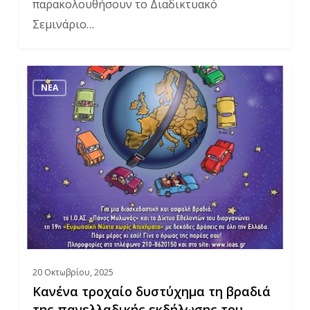
παρακολουθήσουν το Διαδικτυακό
Σεμινάριο…
Κανένα
ΝΈΑ
τροχαίο
δυστύχημα
τη
βραδιά
της
πανελλαδικής
εκδήλωσης
του
Ι.Ο.ΑΣ.
20 Οκτωβρίου, 2025
«Πάνος
Κανένα τροχαίο δυστύχημα τη βραδιά
Μυλωνάς»
της πανελλαδικής εκδήλωσης του