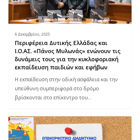
ενώνουν
τις
δυνάμεις
6 Δεκεμβρίου, 2025
τους
Περιφέρεια Δυτικής Ελλάδας και
για
Ι.Ο.ΑΣ. «Πάνος Μυλωνάς» ενώνουν τις
την
δυνάμεις τους για την κυκλοφοριακή
κυκλοφοριακή
εκπαίδευση παιδιών και εφήβων
εκπαίδευση
Η εκπαίδευση στην οδική ασφάλεια και την
παιδιών
υπεύθυνη συμπεριφορά στο δρόμο
και
βρίσκονται στο επίκεντρο του…
εφήβων
Οταν
ΝΈΑ
οι
Εκπαιδευτικοί