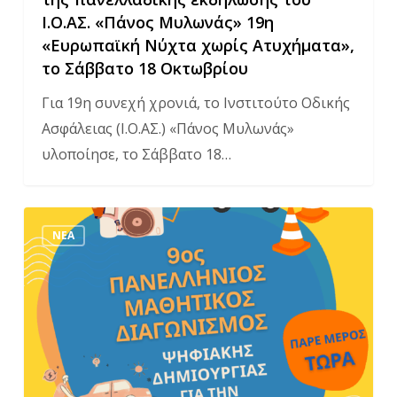
19η
Ι.Ο.ΑΣ. «Πάνος Μυλωνάς» 19η
«Ευρωπαϊκή
«Ευρωπαϊκή Νύχτα χωρίς Ατυχήματα»,
Νύχτα
το Σάββατο 18 Οκτωβρίου
χωρίς
Για 19η συνεχή χρονιά, το Ινστιτούτο Οδικής
Ατυχήματα»,
Ασφάλειας (Ι.Ο.ΑΣ.) «Πάνος Μυλωνάς»
το
υλοποίησε, το Σάββατο 18…
Σάββατο
18
Οκτωβρίου
9ος
ΝΈΑ
Πανελλήνιος
Μαθητικός
Διαγωνισμός
Ψηφιακής
Δημιουργίας
για