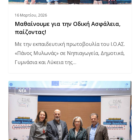
16 Μαρτίου, 2026
Μαθαίνουμε για την Οδική Ασφάλεια,
παίζοντας!
Με την εκπαιδευτική πρωτοβουλία του Ι.Ο.ΑΣ.
«Πάνος Μυλωνάς» σε Νηπιαγωγεία, Δημοτικά,
Γυμνάσια και Λύκεια της…
Περιφέρεια
ΝΈΑ
Δυτικής
Ελλάδας
και
Ι.Ο.ΑΣ.
«Πάνος
Μυλωνάς»