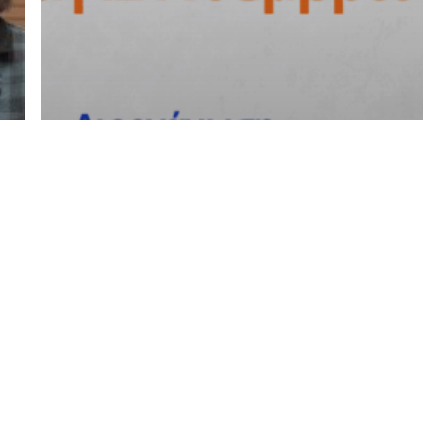
Νέα
Οταν οι Εκπαιδευτικοί
διψούν για Μάθηση!
Πανελλαδική Ανταπόκριση
στο Webinar “Ψηφιακή