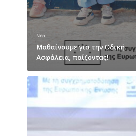
Νέα
Μαθαίνουμε για την Οδική
Ασφάλεια, παίζοντας!
Περιφέρεια
Δυτικής
Ελλάδας
και
Ι.Ο.ΑΣ.
«Πάνος
Μυλωνάς»