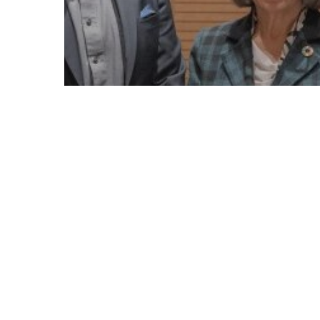
Νέα
Περιφέρεια Δυτικής Ελλάδας
και Ι.Ο.ΑΣ. «Πάνος Μυλωνάς»
ενώνουν τις δυνάμεις τους
για την κυκλοφοριακή