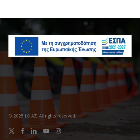
© 2025 Ι.Ο.ΑΣ. All rights reserved.
x-
facebook
linkedin
youtube
instagram
twitter