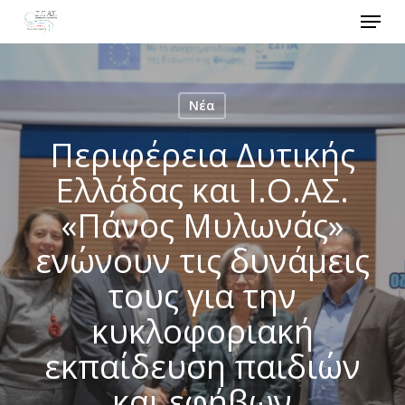
Menu
Skip
to
Close
main
Menu
content
Νέα
Περιφέρεια Δυτικής
Ελλάδας και Ι.Ο.ΑΣ.
«Πάνος Μυλωνάς»
ενώνουν τις δυνάμεις
τους για την
κυκλοφοριακή
εκπαίδευση παιδιών
και εφήβων